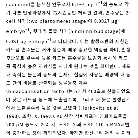
-1
cadmium)을 분석한 연구로서 0.1~2 mg L
의 농도로 각
기 다른 발생과정에서 72시간동안 처리한 결과, 흡수량은 2-
cell 시기(two blastomeres stage)에 0.0027 μg
-1
embryo
, 뒷다리 돌출 시기(hindlimb bud stage)에
-1
0.081 μg embryo
로 나타났다. 이는 발생초반의 제한된
카드뮴 흡수율은 배아 생존에 매우 중요한 역할을 하며, 발생
후반으로 갈수록 높은 카드뮴 흡수율을 보임과 동시에 카드
뮴 독성에 높은 저항성을 지니게 된다는 것을 의미한다. 세포
내 축적된 물질의 농도와 실제로 실험에 사용된 배양액 내 농
도 간의 비율로 산출되는 생물농축 계수
(bioaccumulation factor)는 5에서 460으로 산출되었으
며 낮은 카드뮴 농도에 노출될수록, 그리고 더 늦은 발생단계
에서 노출될수록 높은 값을 보였다 (Herkovits et al.
1998). 또한, X. laevis A6 신장 상피세포에 염화카드뮴을
200 μM 농도로 처리 시, HSP 70과 HSP 110 mRNA레벨
이 증가하는 것이 확인되었다. 하지만 황산구리 처리 시 이러