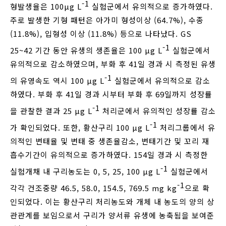
-1
형발생율은 100μg L
실험군에서 유의적으로 증가하였다.
주로 발생한 기형 패턴은 아가미 형성이상 (64.7%), 수종
(11.8%), 입형성 이상 (11.8%) 등으로 나타났다. GS
-1
25~42 기간 동안 유생의 생존율은 100 μg L
실험군에서
유의적으로 감소하였으며, 부화 후 41일 경과 시 측정된 유생
-1
의 유영속도 역시 100 μg L
실험군에서 유의적으로 감소
하였다. 부화 후 41일 경과 시부터 부화 후 69일까지 성장률
-1
을 관찰한 결과 25 μg L
처리군에서 유의적인 성장률 감소
-1
가 확인되었다. 또한, 황산구리 100 μg L
처리그룹에서 유
의적인 변태율 및 변태 중 생존율감소, 변태기간 및 꼬리 재
흡수기간이 유의적으로 증가하였다. 154일 경과 시 측정한
-1
실험개채 내 구리농도는 0, 5, 25, 100 μg L
실험군에서
-1
각각 건조중량 46.5, 58.0, 154.5, 769.5 mg kg
으로 확
인되었다. 이는 황산구리 처리농도와 개체 내 농도의 양의 상
관관계를 보임으로서 구리가 양서류 유생에 농축됨을 보여준