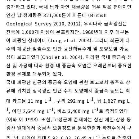
증가하고 있다. 국내 납과 아연 채굴량은 매우 적은 편이지만
연간 납 정제량은 321,000톤에 이른다 (British
Geological Survey 2010, 2012). 우리나라 금속광산은
전국에 1,000개 이상이 분포하지만, 1980년대 이후 대부분
이 폐광된 상태이다 (Jung et al. 2004). 그러나 최근에 다
수의 폐광산 침출수로 인한 광산하류수계 및 토양오염 가능
성이 보고되었다(Choi et al. 2004). 이러한 국내 중금속 생
산 및 가공에 따라 환경 내 중금속 오염은 오래전부터 중요한
환경 문제로 대두되어 왔다.
국내 폐광산 인근의 중금속 오염에 관한 보고로서 충주호 상
류에 위치한 상곡광산 인근 수계 토양에서 중금속 농도는 최
-1
-1
-
대 카드뮴 11 mg L
, 구리 292 mg L
, 납 1,827 mg L
1
-1
-1
, 아연 2,644 mg L
, 비소 3,400 mg L
로 측정되었다
(이와 이 1998). 또한, 고성군에 존재하는 삼산 제일∙삼봉 동
광산 일대에서 중금속 오염정도를 분석한결과 하천수에서 구
-1
리, 납, 아연이 최대 5.92, 0.03, 36.45 g L
농도로 검출되