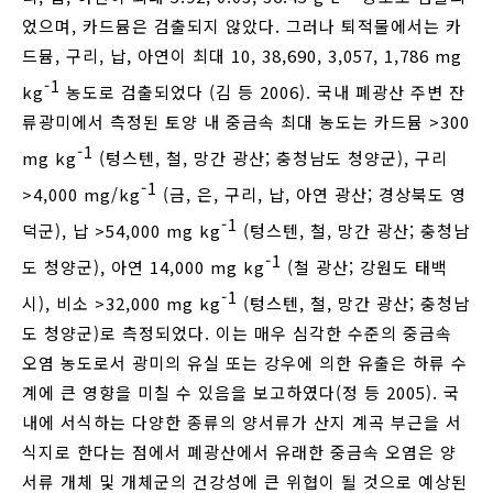
었으며, 카드뮴은 검출되지 않았다. 그러나 퇴적물에서는 카
드뮴, 구리, 납, 아연이 최대 10, 38,690, 3,057, 1,786 mg
-1
kg
농도로 검출되었다 (김 등 2006). 국내 폐광산 주변 잔
류광미에서 측정된 토양 내 중금속 최대 농도는 카드뮴 >300
-1
mg kg
(텅스텐, 철, 망간 광산; 충청남도 청양군), 구리
-1
>4,000 mg/kg
(금, 은, 구리, 납, 아연 광산; 경상북도 영
-1
덕군), 납 >54,000 mg kg
(텅스텐, 철, 망간 광산; 충청남
-1
도 청양군), 아연 14,000 mg kg
(철 광산; 강원도 태백
-1
시), 비소 >32,000 mg kg
(텅스텐, 철, 망간 광산; 충청남
도 청양군)로 측정되었다. 이는 매우 심각한 수준의 중금속
오염 농도로서 광미의 유실 또는 강우에 의한 유출은 하류 수
계에 큰 영향을 미칠 수 있음을 보고하였다(정 등 2005). 국
내에 서식하는 다양한 종류의 양서류가 산지 계곡 부근을 서
식지로 한다는 점에서 폐광산에서 유래한 중금속 오염은 양
서류 개체 및 개체군의 건강성에 큰 위협이 될 것으로 예상된