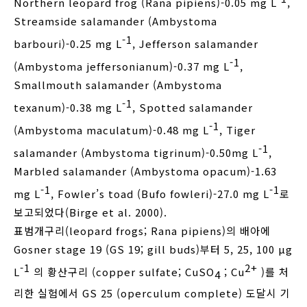
Northern leopard frog (Rana pipiens)-0.05 mg L
,
Streamside salamander (Ambystoma
-1
barbouri)-0.25 mg L
, Jefferson salamander
-1
(Ambystoma jeffersonianum)-0.37 mg L
,
Smallmouth salamander (Ambystoma
-1
texanum)-0.38 mg L
, Spotted salamander
-1
(Ambystoma maculatum)-0.48 mg L
, Tiger
-1
salamander (Ambystoma tigrinum)-0.50mg L
,
Marbled salamander (Ambystoma opacum)-1.63
-1
-1
mg L
, Fowler’s toad (Bufo fowleri)-27.0 mg L
로
보고되었다(Birge et al. 2000).
표범개구리(leopard frogs; Rana pipiens)의 배아에
Gosner stage 19 (GS 19; gill buds)부터 5, 25, 100 μg
-1
2+
L
의 황산구리 (copper sulfate; CuSO
; Cu
)를 처
4
리한 실험에서 GS 25 (operculum complete) 도달시 기