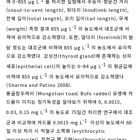
여 0~855 μg L
를 처리한 실험에서 주둥이-항문간 거리
(snout-to-vent length), 뒷다리 (hindlimb length),
전체 길이(total length), 꼬리 길이(tail length), 무게
-1
(weight) 측정 결과 855 μg L
의 농도에서 대조군에 비
하여 유의적으로 감소하였다. 또한, 앞다리 (forelimb)의 발
-1
달 정도는 대조군에 비하여 855 μg L
의 농도에서 유의적
으로 감소하였다. 갑상선(thyroid gland)에 존재하는 상피
-1
세포(epithelial cell)의 높이는 0~84 μg L
의 평균값에
-1
비하여 855 μg L
의 농도에서 유의적으로 감소하였다
(Sharma and Patino 2008).
몽골참두꺼비 (Mongolian toad; Bufo raddei) 유생에 카
드뮴이 미치는 장기독성을 알아보기 위하여 0, 0.0015,
-1
0.03, 0.15 mg L
의 농도로 75일간 처리한 연구에서 대조
-1
군과 비교하여 카드뮴 0.0015 mg L
이상의 농도에서 60
일 이상 처리 시 적혈구 소핵화 (erythrocytic
micronuclei), 적혈구 핵 기형(erythrocytic nuclear