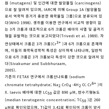
원 (mutagens) 및 인간에 대한 발암물질 (carcinogens)
으로 잘 알려져 있으며, IARC에 의해 Group 1A (발암물질
로서 역학적 증거가 충분한 화학물질 그룹)으로 분류되어 있
다(WHO 1998). 생쥐를 이용한 연구에서 비교적 영향이 없
는 3가 크롬과 대조적으로 6가 크롬은 배아의 사멸 및 골격기
형을 유발하는 것으로 보고되었다(Trivedi et al. 1989). 자
3+
연상태에서 크롬은 3가 크롬(Cr
)과 6가 크롬으로 존재하
며, 이들의 화학독성학적 특성은 상이하게 나타나며, 일반적
으로 6가 크롬은 3가 크롬보다 독성이 강한 것으로 알려져 있
다(Sivakumar and Subbhuraam,
2005).
기존의 FETAX 연구에서 크롬산나트륨 (sodium
6+
chromate tetrahydrate; Na
CrO
∙4H
O; Cr
)의
2
4
2
X. laevis 배아에 대한 LC
값은 890 μM, 반수기형농도
50
(median teratogenic concentration; TC
)은 260
50
μM로 확인되었으며, TI값이 3.42로 확인되어 크롬이 양서