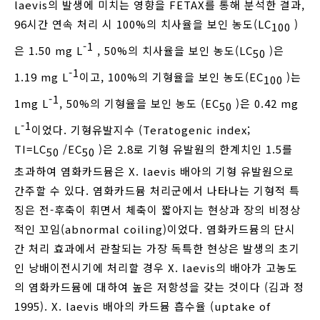
laevis의 발생에 미치는 영향을 FETAX를 통해 분석한 결과,
96시간 연속 처리 시 100%의 치사율을 보인 농도(LC
)
100
-1
은 1.50 mg L
, 50%의 치사율을 보인 농도(LC
)은
50
-1
1.19 mg L
이고, 100%의 기형율을 보인 농도(EC
)는
100
-1
1mg L
, 50%의 기형율을 보인 농도 (EC
)은 0.42 mg
50
-1
L
이었다. 기형유발지수 (Teratogenic index;
TI=LC
/EC
)은 2.8로 기형 유발원의 한계치인 1.5를
50
50
초과하여 염화카드뮴은 X. laevis 배아의 기형 유발원으로
간주할 수 있다. 염화카드뮴 처리군에서 나타나는 기형적 특
징은 전-후축이 휘면서 체축이 짧아지는 현상과 장의 비정상
적인 꼬임(abnormal coiling)이었다. 염화카드뮴의 단시
간 처리 효과에서 관찰되는 가장 독특한 현상은 발생의 초기
인 낭배이전시기에 처리할 경우 X. laevis의 배아가 고농도
의 염화카드뮴에 대하여 높은 저항성을 갖는 것이다 (김과 정
1995). X. laevis 배아의 카드뮴 흡수율 (uptake of