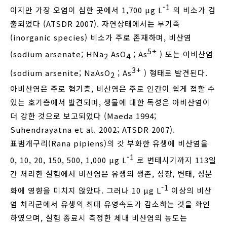
-1
이지만 가장 오염이 심한 곳에서 1,700 μg L
의 비소가 검
출되었다 (ATSDR 2007). 자연상태에서는 무기족
(inorganic species) 비소가 주로 존재하며, 비산염
5+
(sodium arsenate; HNa
AsO
; As
) 또는 아비산염
2
4
3+
(sodium arsenite; NaAsO
; As
) 형태로 발견된다.
2
아비산염은 주로 혐기층, 비산염은 주로 인간이 쉽게 접할 수
있는 호기층에서 발견되며, 생물에 대한 독성은 아비산염이
더 강한 것으로 보고되었다 (Maeda 1994;
Suhendrayatna et al. 2002; ATSDR 2007).
표범개구리(Rana pipiens)의 갓 부화한 유생에 비산염을
-1
0, 10, 20, 150, 500, 1,000 μg L
로 변태시기까지 113일
간 처리한 실험에서 비산염은 유생의 생존, 성장, 변태, 성분
-1
화에 영향을 미치지 않았다. 그러나 10 μg L
이상의 비산
염 처리군에서 유생의 최대 유영속도가 감소하는 것을 확인
하였으며, 실험 종료시 측정한 체내 비산염의 농도는