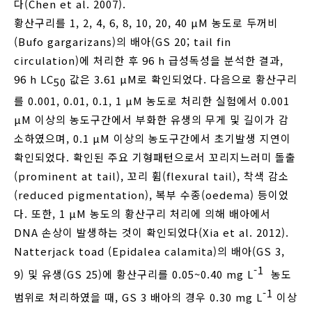
다(Chen et al. 2007).
황산구리를 1, 2, 4, 6, 8, 10, 20, 40 μM 농도로 두꺼비
(Bufo gargarizans)의 배아(GS 20; tail fin
circulation)에 처리한 후 96 h 급성독성을 분석한 결과,
96 h LC
값은 3.61 μM로 확인되었다. 다음으로 황산구리
50
를 0.001, 0.01, 0.1, 1 μM 농도로 처리한 실험에서 0.001
μM 이상의 농도구간에서 부화한 유생의 무게 및 길이가 감
소하였으며, 0.1 μM 이상의 농도구간에서 초기발생 지연이
확인되었다. 확인된 주요 기형패턴으로서 꼬리지느러미 돌출
(prominent at tail), 꼬리 휨(flexural tail), 착색 감소
(reduced pigmentation), 복부 수종(oedema) 등이었
다. 또한, 1 μM 농도의 황산구리 처리에 의해 배아에서
DNA 손상이 발생하는 것이 확인되었다(Xia et al. 2012).
Natterjack toad (Epidalea calamita)의 배아(GS 3,
-1
9) 및 유생(GS 25)에 황산구리를 0.05~0.40 mg L
농도
-1
범위로 처리하였을 때, GS 3 배아의 경우 0.30 mg L
이상