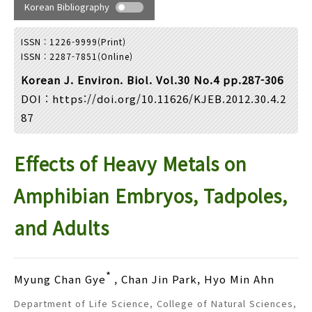
Year(s) :
Korean Bibliography
to
ISSN : 1226-9999(Print)
Search :
ISSN : 2287-7851(Online)
Korean J. Environ. Biol. Vol.30 No.4 pp.287-306
DOI :
https://doi.org/10.11626/KJEB.2012.30.4.2
87
Effects of Heavy Metals on
Search
Advanced Search
Adode Reader(link)
Amphibian Embryos, Tadpoles,
and Adults
*
Myung Chan Gye
, Chan Jin Park, Hyo Min Ahn
Department of Life Science, College of Natural Sciences,