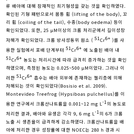
류 배아에 대해 잠재적인 최기형성을 갖는 것을 확인하였다.
확인된 기형 패턴으로서 몸통 휨 (lifting of the body), 꼬
리 휨 (coiling of the tail), 수종(body oedema) 등이
확인되었다. 또한, 25 μM이상의 크롬 처리군에서 길이성장
51
6+
저해가 확인되었다. 크롬 방사성동위 원소 (
Cr
)를 사
51
6+
용한 실험에서 포배 단계부터
Cr
에 노출된 배아 내
51
6+
Cr
농도는 처리시간에 따라 급격히 증가하는 것을 확인
하였으며, 측정된 농도는 0.025~500 μM이었다. 그러나 이
51
6+
러한
Cr
흡수는 배아 외부에 존재하는 젤리층에 의해
저해되는 것이 확인되었다(Bosisio et al. 2009).
Montevideo Treefrog (Hypsiboas pulchellus)를 이
-1
용한 연구에서 크롬산나트륨을 0.001~12 mg L
의 농도로
-1
처리한 결과, 배아와 유생은 각각 9, 6 mg L
의 6가 크롬
노출 시 생존율이 급격하게 감소하였다. 크롬산나트륨을 배
아에 처리한 경우 성장률에 대한 NOEC는 280 h 경과 시