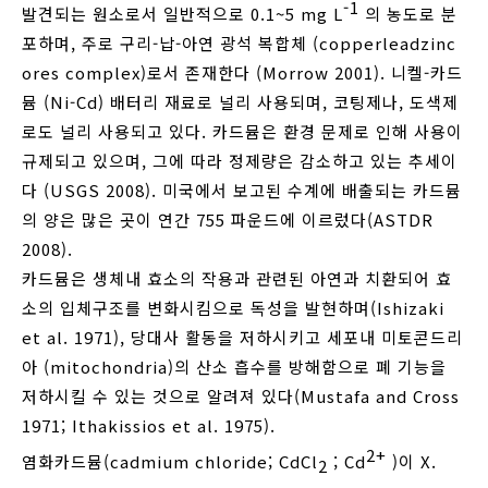
-1
발견되는 원소로서 일반적으로 0.1~5 mg L
의 농도로 분
포하며, 주로 구리-납-아연 광석 복합체 (copperleadzinc
ores complex)로서 존재한다 (Morrow 2001). 니켈-카드
뮴 (Ni-Cd) 배터리 재료로 널리 사용되며, 코팅제나, 도색제
로도 널리 사용되고 있다. 카드뮴은 환경 문제로 인해 사용이
규제되고 있으며, 그에 따라 정제량은 감소하고 있는 추세이
다 (USGS 2008). 미국에서 보고된 수계에 배출되는 카드뮴
의 양은 많은 곳이 연간 755 파운드에 이르렀다(ASTDR
2008).
카드뮴은 생체내 효소의 작용과 관련된 아연과 치환되어 효
소의 입체구조를 변화시킴으로 독성을 발현하며(Ishizaki
et al. 1971), 당대사 활동을 저하시키고 세포내 미토콘드리
아 (mitochondria)의 산소 흡수를 방해함으로 폐 기능을
저하시킬 수 있는 것으로 알려져 있다(Mustafa and Cross
1971; Ithakissios et al. 1975).
2+
염화카드뮴(cadmium chloride; CdCl
; Cd
)이 X.
2