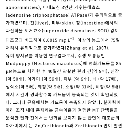
abnormalities), 아데노신 3인산 가수분해효소
(adenosine triphosphatase; ATPase)가 유의적으로 증
가하였으며, 간(liver), 피부(skin), 장(intestine)에서의
과산화물 제거효소(superoxide dismutase; SOD) 값이
-1
대조군과 비교하여 0.0015 mg L
이상의 농도에서 75일
처리시 유의적으로 증가하였다(Zhang et al. 2007).
유미 양서류를 이용한 연구결과로서, 수생 도롱뇽인
Mudpuppy (Necturus maculosus)에 염화카드뮴을 85
μM농도로 처리한 후 40일간 관찰한 결과 간(약 9배), 신장
(약 50배), 아가미 (약 59배), 피부 (약 9배), 뇌 (약 17배),
생식소(약 5배), 췌장(약 9배), 소장(약 31배), 비장(약 8배)
에서 시간이 경과할수록 카드뮴이 농축되는 것이 확인되었
다. 그러나 근육에서는 카드뮴이 농축되지 않았다. 분자량에
따라 조직 내에 존재하는 금속이온과 결합한 MT 단백질을
분석한 결과 간에서는 변화를 보이지 않는 반면에 대조군의
아가미에서 는 Zn,Cu-thionein과 Zn-thionein 만이 발견