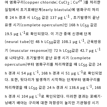
2+
여 염화구리(copper chloride; CuCl
; Cu
)를 처리한
2
실험에서 초기포배단계(early blastula)에 염화구리 처리
-1
후 24 h 경과 시 LC
값은 137 μg L
, 초기발생이 끝난
50
유생 시기(complete operculum)인 168 h LC
값은
50
-1
19.5 μg L
로 확인되었다. 이 기간 중에 신경배 단계
-1
(neural tube)인 48 h LC
값은 108.1 μg L
, 근육반응
50
-1
기 (muscular response)인 72 h LC
값은 42.7 μg L
50
로 나타났다. 초기발생이 끝난 유생 시기 (complete
operculum)부터 염화구리를 처리하였을 때 LC
값은 24
50
-1
-1
h 경과 시 54 μg L
, 168 h 경과 시 51 μg L
로 확인되었
다. 또한, 뒷다리가 발생하기 시작하는 단계부터 염화구리를
-1
처리하였을 때 LC
값은 24 h 경과 시 138.6 μg L
, 168
50
-1
h 경과 시 104 μg L
로 확인되었다. 이러한 결과는 포배기-
낭배기 배아는 구리에 대한 저항성이 높지만 기관형성 시기