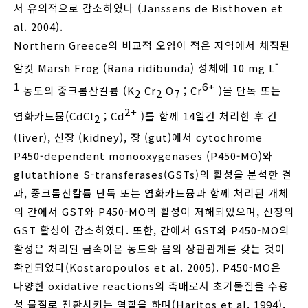
서 유의적으로 감소하였다 (Janssens de Bisthoven et
al. 2004).
Northern Greece의 비교적 오염이 적은 지역에서 채집된
-
암컷 Marsh Frog (Rana ridibunda) 성체에 10 mg L
1
6+
농도의 중크롬산칼륨 (K
Cr
O
; Cr
)을 단독 또는
2
2
7
2+
염화카드뮴(CdCl
; Cd
)를 함께 14일간 처리한 후 간
2
(liver), 신장 (kidney), 장 (gut)에서 cytochrome
P450-dependent monooxygenases (P450-MO)와
glutathione S-transferases(GSTs)의 활성을 분석한 결
과, 중크롬산칼륨 단독 또는 염화카드뮴과 함께 처리된 개체
의 간에서 GST와 P450-MO의 활성이 저해되었으며, 신장의
GST 활성이 감소하였다. 또한, 간에서 GST와 P450-MO의
활성은 처리된 금속이온 농도와 음의 상관관계를 갖는 것이
확인되었다(Kostaropoulos et al. 2005). P450-MO은
다양한 oxidative reactions의 촉매로서 초기물질을 수용
성 물질로 전환시키는 역할을 하며(Haritos et al. 1994),