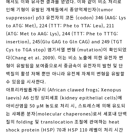
에서도 이와 유사한 결과를 얻었다. 이와 같이 비소 처리로
인해 기형이 유발된 개체들에서 종양억제인자(tumor
suppressor) p53 유전자의 코돈 (codon) 346 (AAG: Lys
to ATG: Met), 224 (TTT: Phe to TTA: Leu), 211
(ATG: Met to AAG: Lys), 244 (TTT: Phe to TTTG:
insertion), 245(Glu GAG to Gln CAG) and 249 (TGT
Cys to TGA stop) 염기서열 변형 (mutation)이 확인되었
다(Chang et al. 2009). 이는 비소 노출에 의한 유전자 변
형이 유발됨을 보여줌으로서 중금속이 유전자의 발현 및 단
백질의 활성 저해 뿐만 아니라 유전체 자체의 변형을 유발할
수 있음을 시사한다.
아프리카발톱개구리 (African clawed frogs; Xenopus
laevis) A6 신장 상피세포 (kidney epithelial cells)에
아비산염을 50 μM 농도로 처리 시, 스트레스에 의해 유도되
는 샤페론 분자(molecular chaperones)로서 세포내 단백
질의 folding 및 translocation 조절에 관여하는 heat
shock protein (HSP) 70과 HSP 110 레벨이 처리 시간