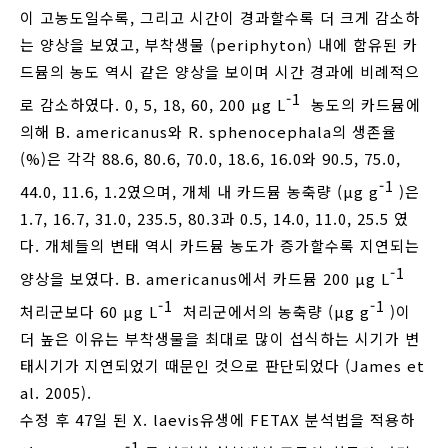
이 고농도일수록, 그리고 시간이 경과할수록 더 크게 감소하
는 양상을 보였고, 부착생물 (periphyton) 내에 함유된 카
드뮴의 농도 역시 같은 양상을 보이며 시간 경과에 비례적으
-1
로 감소하였다. 0, 5, 18, 60, 200 μg L
농도의 카드뮴에
의해 B. americanus와 R. sphenocephala의 생존율
(%)은 각각 88.6, 80.6, 70.0, 18.6, 16.0와 90.5, 75.0,
-1
44.0, 11.6, 1.2였으며, 개체 내 카드뮴 농축량 (μg g
)은
1.7, 16.7, 31.0, 235.5, 80.3과 0.5, 14.0, 11.0, 25.5 였
다. 개체들의 변태 역시 카드뮴 농도가 증가할수록 지연되는
-1
양상을 보였다. B. americanus에서 카드뮴 200 μg L
-1
-1
처리군보다 60 μg L
처리군에서의 농축량 (μg g
)이
더 높은 이유는 부착생물을 최대로 많이 섭식하는 시기가 변
태시기가 지연되었기 때문인 것으로 판단되었다 (James et
al. 2005).
수정 후 47일 된 X. laevis유생에 FETAX 분석법을 적용하
-1